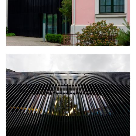
about us
lorem ipsum dolor sit amet, consectetuer
adipiscing elit.
aenean commodo ligula eget dolor. aenean massa. cum
sociis natoque penatibus et magnis dis parturient
montes, nascetur ridiculus mus. donec quam felis,
ultricies nec.