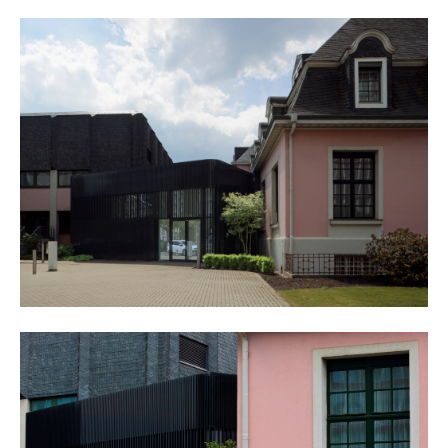
24h
/ 365days
we offer support for our customers
mon - fri 8:00am - 5:00pm
(gmt +1)
get in touch
cybersteel inc.
376-293 city road, suite 600
san francisco, ca 94102
have any questions?
+44 1234 567 890
drop us a line
info@yourdomain.com