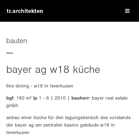
login
benutzername
bauten
passwort
bayer ag w18 küche
fine dining - w18 in leverkusen
bgf
: 160 m²
lp
1 - 6 | 2010 |
bauherr
: bayer real estate
register
|
lost your password?
gmbh
support
anbau einer küche für den tagungsbereich des vorstands
der bayer ag am zentralen kasino gebäude w18 in
lorem ipsum dolor sit amet:
leverkusen