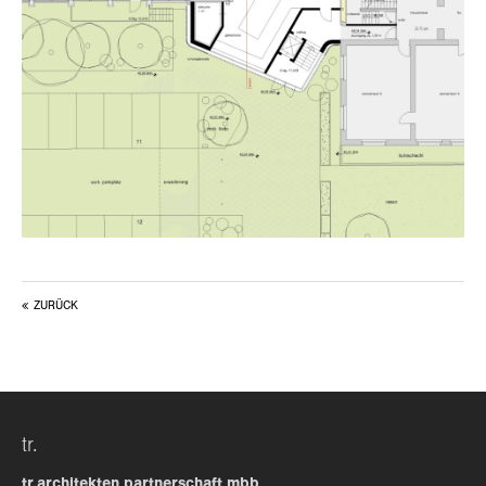
ZURÜCK
tr.
tr.architekten partnerschaft mbb