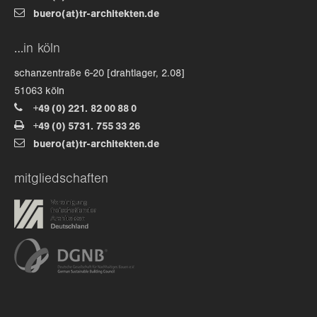
buero(at)tr-architekten.de
about us
…in köln
lorem ipsum dolor sit amet, consectetuer
schanzentraße 6-20 [drahtlager, 2.08]
adipiscing elit.
51063 köln
+49 (0) 221. 82 00 88 0
aenean commodo ligula eget dolor. aenean massa. cum
+49 (0) 5731. 755 33 26
sociis natoque penatibus et magnis dis parturient
buero(at)tr-architekten.de
montes, nascetur ridiculus mus. donec quam felis,
ultricies nec.
mitgliedschaften