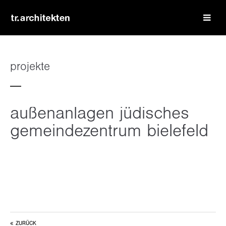
login
benutzername
projekte
passwort
außenanlagen jüdisches
gemeindezentrum bielefeld
register
|
lost your password?
support
lorem ipsum dolor sit amet:
ZURÜCK