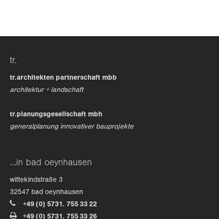
24h
/ 365days
tr.
we offer support for our customers
mon - fri 8:00am - 5:00pm
(gmt +1)
tr.architekten partnerschaft mbb
architektur + landschaft
get in touch
tr.planungsgesellschaft mbh
cybersteel inc.
generalplanung innovativer bauprojekte
376-293 city road, suite 600
san francisco, ca 94102
…in bad oeynhausen
have any questions?
wittekindstraße 3
+44 1234 567 890
32547 bad oeynhausen
+49 (0) 5731. 755 33 22
drop us a line
+49 (0) 5731. 755 33 26
info@yourdomain.com