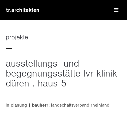
login
benutzername
projekte
passwort
ausstellungs- und
begegnungsstätte lvr klinik
düren . haus 5
register
|
lost your password?
in planung
| bauherr:
landschaftsverband rheinland
support
lorem ipsum dolor sit amet: