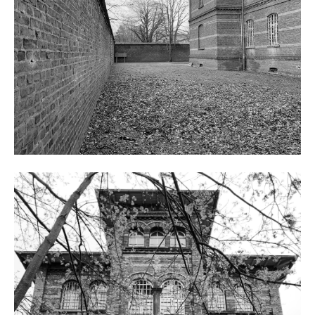
about us
lorem ipsum dolor sit amet, consectetuer
adipiscing elit.
aenean commodo ligula eget dolor. aenean massa. cum
sociis natoque penatibus et magnis dis parturient
montes, nascetur ridiculus mus. donec quam felis,
ultricies nec.