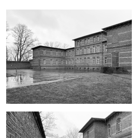
24h
/ 365days
we offer support for our customers
mon - fri 8:00am - 5:00pm
(gmt +1)
get in touch
cybersteel inc.
376-293 city road, suite 600
san francisco, ca 94102
have any questions?
+44 1234 567 890
drop us a line
info@yourdomain.com