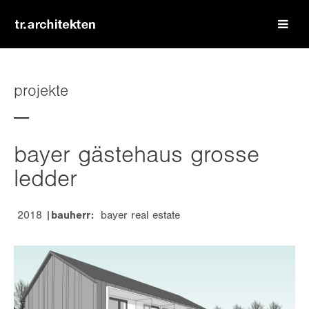
login
benutzername
projekte
passwort
bayer gästehaus grosse
ledder
2018 |
bauherr:
bayer real estate
register
|
lost your password?
support
lorem ipsum dolor sit amet: