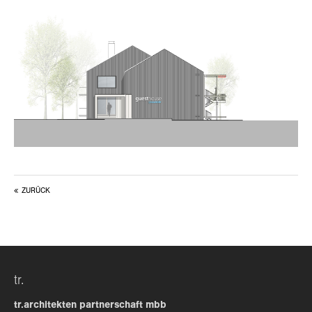
about us
lorem ipsum dolor sit amet, consectetuer
adipiscing elit.
aenean commodo ligula eget dolor. aenean massa. cum
sociis natoque penatibus et magnis dis parturient
montes, nascetur ridiculus mus. donec quam felis,
ultricies nec.
ZURÜCK
tr.
tr.architekten partnerschaft mbb