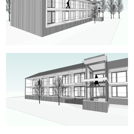
24h
/ 365days
we offer support for our customers
mon - fri 8:00am - 5:00pm
(gmt +1)
get in touch
cybersteel inc.
376-293 city road, suite 600
san francisco, ca 94102
have any questions?
+44 1234 567 890
drop us a line
info@yourdomain.com