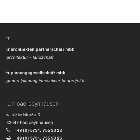
24h
/ 365days
tr.
we offer support for our customers
mon - fri 8:00am - 5:00pm
(gmt +1)
tr.architekten partnerschaft mbb
architektur + landschaft
get in touch
tr.planungsgesellschaft mbh
cybersteel inc.
generalplanung innovativer bauprojekte
376-293 city road, suite 600
san francisco, ca 94102
…in bad oeynhausen
have any questions?
wittekindstraße 3
+44 1234 567 890
32547 bad oeynhausen
+49 (0) 5731. 755 33 22
drop us a line
+49 (0) 5731. 755 33 26
info@yourdomain.com