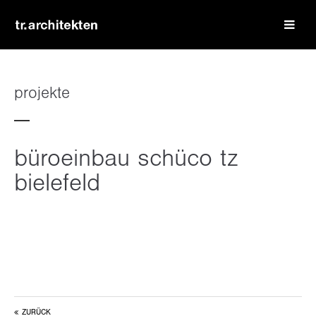
login
benutzername
projekte
passwort
büroeinbau schüco tz
bielefeld
register
|
lost your password?
support
lorem ipsum dolor sit amet:
ZURÜCK