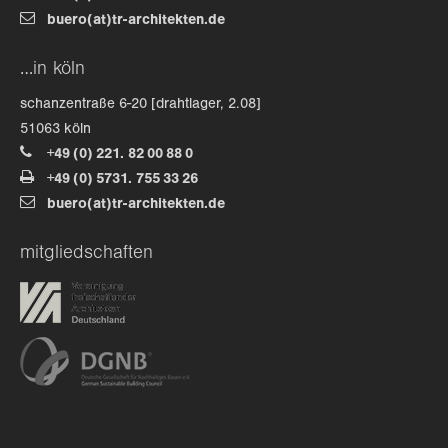
buero(at)tr-architekten.de
about us
…in köln
lorem ipsum dolor sit amet, consectetuer
schanzentraße 6-20 [drahtlager, 2.08]
adipiscing elit.
51063 köln
+49 (0) 221. 82 00 88 0
aenean commodo ligula eget dolor. aenean massa. cum
+49 (0) 5731. 755 33 26
sociis natoque penatibus et magnis dis parturient
buero(at)tr-architekten.de
montes, nascetur ridiculus mus. donec quam felis,
ultricies nec.
mitgliedschaften