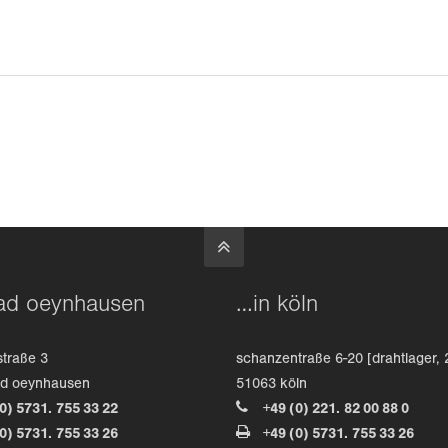
ad oeynhausen
…in köln
straße 3
schanzentraße 6-20 [drahtlager, 
ad oeynhausen
51063 köln
(0) 5731. 755 33 22
+49 (0) 221. 82 00 88 0
(0) 5731. 755 33 26
+49 (0) 5731. 755 33 26