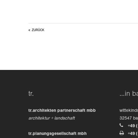
ZURÜCK
tr.
…in b
tr.architekten partnerschaft mbb
wittekind
architektur + landschaft
32547 b
+49 
tr.planungsgesellschaft mbh
+49 