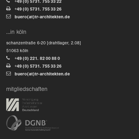
+49 (0) 5731. 755 33 22
+49 (0) 5731. 755 33 26
about us
buero(at)tr-architekten.de
lorem ipsum dolor sit amet, consectetuer
…in köln
adipiscing elit.
schanzentraße 6-20 [drahtlager, 2.08]
aenean commodo ligula eget dolor. aenean massa. cum
51063 köln
sociis natoque penatibus et magnis dis parturient
+49 (0) 221. 82 00 88 0
montes, nascetur ridiculus mus. donec quam felis,
+49 (0) 5731. 755 33 26
ultricies nec.
buero(at)tr-architekten.de
mitgliedschaften