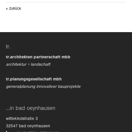
ZURÜCK
24h
/ 365days
we offer support for our customers
tr.
mon - fri 8:00am - 5:00pm
(gmt +1)
tr.architekten partnerschaft mbb
get in touch
architektur + landschaft
cybersteel inc.
tr.planungsgesellschaft mbh
376-293 city road, suite 600
generalplanung innovativer bauprojekte
san francisco, ca 94102
have any questions?
…in bad oeynhausen
+44 1234 567 890
wittekindstraße 3
drop us a line
32547 bad oeynhausen
info@yourdomain.com