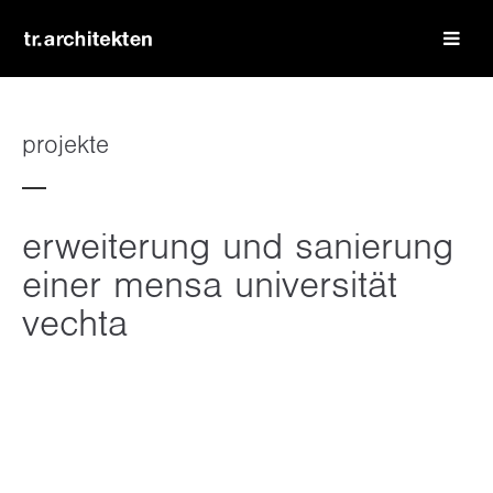
login
benutzername
projekte
passwort
erweiterung und sanierung
einer mensa universität
vechta
register
|
lost your password?
support
lorem ipsum dolor sit amet: