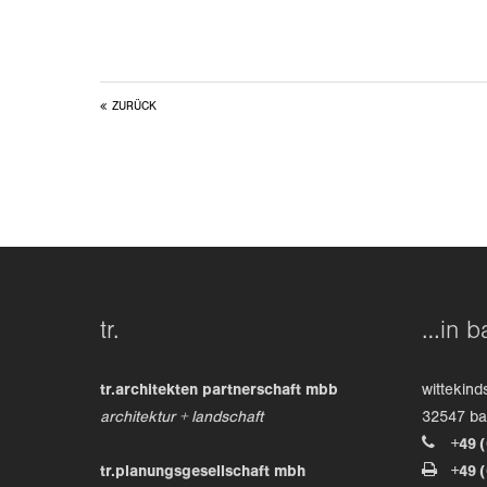
ZURÜCK
tr.
…in b
tr.architekten partnerschaft mbb
wittekind
architektur + landschaft
32547 b
+49 
tr.planungsgesellschaft mbh
+49 