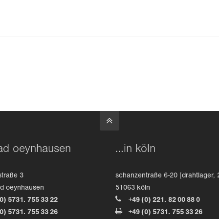
ad oeynhausen
…in köln
straße 3
schanzentraße 6-20 [drahtlager, 
ad oeynhausen
51063 köln
(0) 5731. 755 33 22
+49 (0) 221. 82 00 88 0
(0) 5731. 755 33 26
+49 (0) 5731. 755 33 26