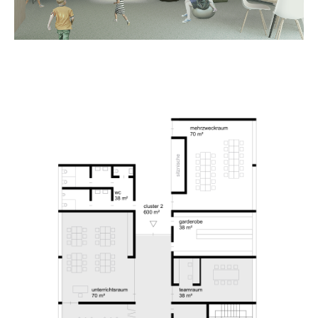
about us
lorem ipsum dolor sit amet, consectetuer
adipiscing elit.
aenean commodo ligula eget dolor. aenean massa. cum
sociis natoque penatibus et magnis dis parturient
montes, nascetur ridiculus mus. donec quam felis,
ultricies nec.