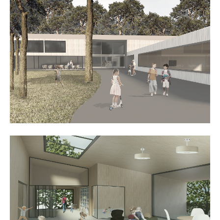
24h
/ 365days
we offer support for our customers
mon - fri 8:00am - 5:00pm
(gmt +1)
get in touch
cybersteel inc.
376-293 city road, suite 600
san francisco, ca 94102
have any questions?
+44 1234 567 890
drop us a line
info@yourdomain.com