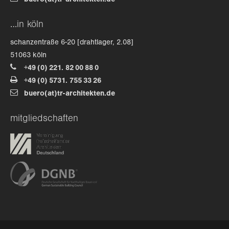
buero(at)tr-architekten.de
…in köln
schanzentraße 6-20 [drahtlager, 2.08]
51063 köln
+49 (0) 221. 82 00 88 0
+49 (0) 5731. 755 33 26
buero(at)tr-architekten.de
mitgliedschaften