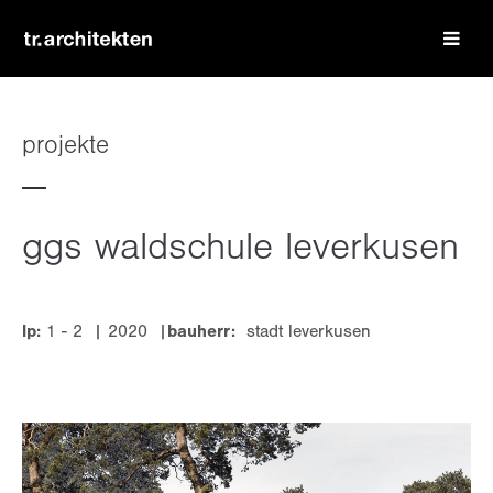
login
benutzername
projekte
passwort
ggs waldschule leverkusen
lp:
1 - 2 | 2020 |
bauherr:
stadt leverkusen
register
|
lost your password?
support
lorem ipsum dolor sit amet: