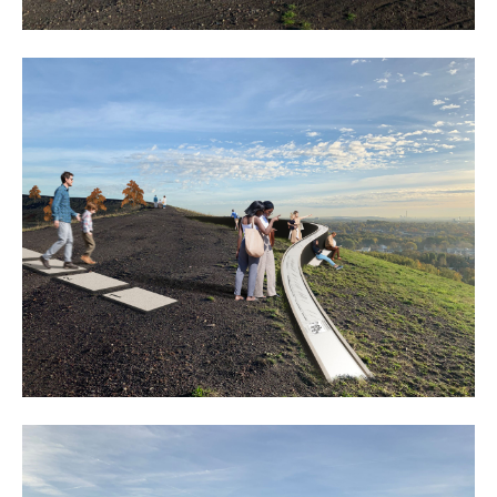
about us
lorem ipsum dolor sit amet, consectetuer
adipiscing elit.
aenean commodo ligula eget dolor. aenean massa. cum
sociis natoque penatibus et magnis dis parturient
montes, nascetur ridiculus mus. donec quam felis,
ultricies nec.