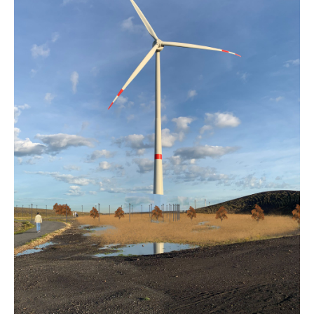
24h
/ 365days
we offer support for our customers
mon - fri 8:00am - 5:00pm
(gmt +1)
get in touch
cybersteel inc.
376-293 city road, suite 600
san francisco, ca 94102
have any questions?
+44 1234 567 890
drop us a line
info@yourdomain.com