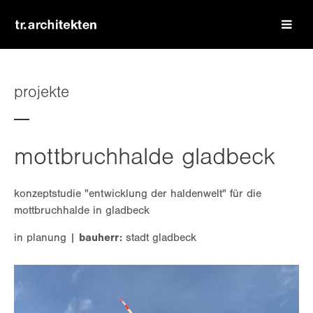
login
benutzername
projekte
passwort
mottbruchhalde gladbeck
konzeptstudie "entwicklung der haldenwelt" für die
mottbruchhalde in gladbeck
register
|
lost your password?
in planung |
bauherr:
stadt gladbeck
support
lorem ipsum dolor sit amet: