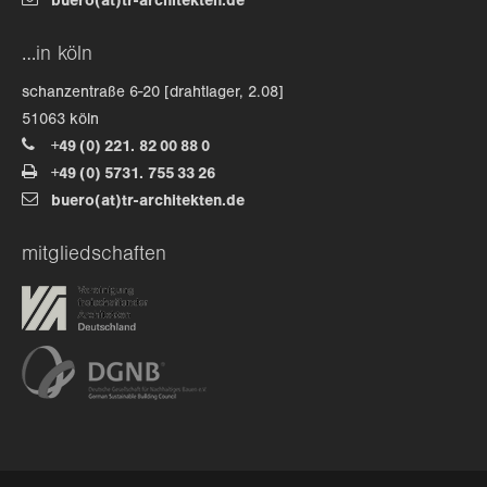
buero(at)tr-architekten.de
…in köln
schanzentraße 6-20 [drahtlager, 2.08]
51063 köln
+49 (0) 221. 82 00 88 0
+49 (0) 5731. 755 33 26
buero(at)tr-architekten.de
mitgliedschaften