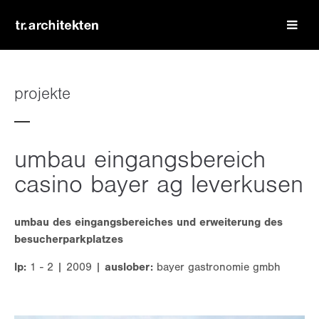
login
benutzername
projekte
passwort
umbau eingangsbereich
casino bayer ag leverkusen
umbau des eingangsbereiches und erweiterung des
register
|
lost your password?
besucherparkplatzes
support
lp:
1 - 2 | 2009 |
auslober:
bayer gastronomie gmbh
lorem ipsum dolor sit amet: