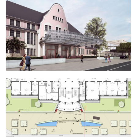
24h
/ 365days
we offer support for our customers
mon - fri 8:00am - 5:00pm
(gmt +1)
get in touch
cybersteel inc.
376-293 city road, suite 600
san francisco, ca 94102
have any questions?
+44 1234 567 890
drop us a line
info@yourdomain.com