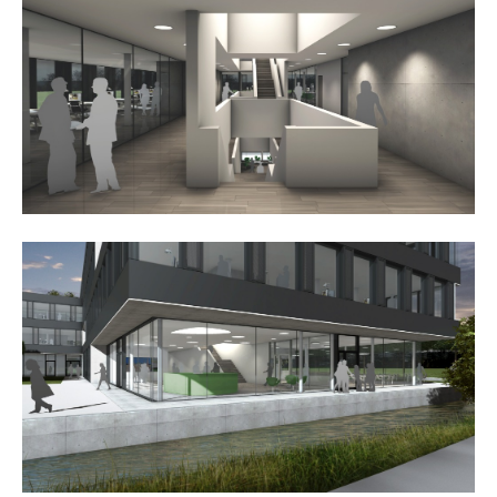
about us
lorem ipsum dolor sit amet, consectetuer
adipiscing elit.
aenean commodo ligula eget dolor. aenean massa. cum
sociis natoque penatibus et magnis dis parturient
montes, nascetur ridiculus mus. donec quam felis,
ultricies nec.