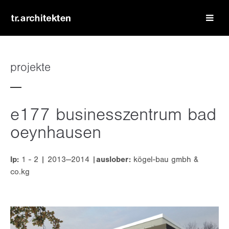
login
benutzername
projekte
passwort
e177 businesszentrum bad
oeynhausen
lp:
1 - 2 | 2013—2014 |
auslober:
kögel-bau gmbh &
register
|
lost your password?
co.kg
support
lorem ipsum dolor sit amet: