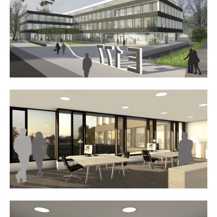
24h
/ 365days
we offer support for our customers
mon - fri 8:00am - 5:00pm
(gmt +1)
get in touch
cybersteel inc.
376-293 city road, suite 600
san francisco, ca 94102
have any questions?
+44 1234 567 890
drop us a line
info@yourdomain.com