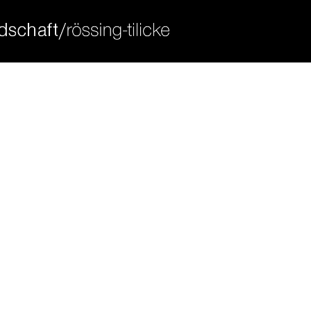
ort
get in touch
sum dolor sit amet:
cybersteel inc.
376-293 city road, suite 600
san francisco, ca 94102
4h
have any questions?
/ 365days
+44 1234 567 890
drop us a line
info@yourdomain.com
 support for our customers
ri 8:00am - 5:00pm
(gmt +1)