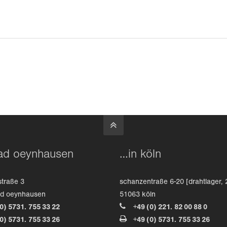
ad oeynhausen
…in köln
straße 3
schanzentraße 6-20 [drahtlager, 
ad oeynhausen
51063 köln
(0) 5731. 755 33 22
+49 (0) 221. 82 00 88 0
(0) 5731. 755 33 26
+49 (0) 5731. 755 33 26