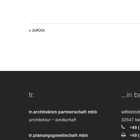
ZURÜCK
tr.
…in b
tr.architekten partnerschaft mbb
wittekind
architektur + landschaft
32547 b
+49 
tr.planungsgesellschaft mbh
+49 