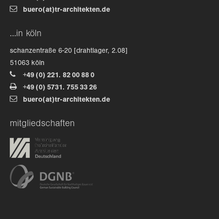
buero(at)tr-architekten.de
about us
…in köln
lorem ipsum dolor sit amet, consectetuer
schanzentraße 6-20 [drahtlager, 2.08]
adipiscing elit.
51063 köln
+49 (0) 221. 82 00 88 0
aenean commodo ligula eget dolor. aenean massa. cum
+49 (0) 5731. 755 33 26
sociis natoque penatibus et magnis dis parturient
buero(at)tr-architekten.de
montes, nascetur ridiculus mus. donec quam felis,
ultricies nec.
mitgliedschaften