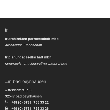
24h
/ 365days
tr.
we offer support for our customers
mon - fri 8:00am - 5:00pm
(gmt +1)
tr.architekten partnerschaft mbb
architektur + landschaft
get in touch
tr.planungsgesellschaft mbh
cybersteel inc.
generalplanung innovativer bauprojekte
376-293 city road, suite 600
san francisco, ca 94102
…in bad oeynhausen
have any questions?
wittekindstraße 3
+44 1234 567 890
32547 bad oeynhausen
+49 (0) 5731. 755 33 22
drop us a line
+49 (0) 5731. 755 33 26
info@yourdomain.com