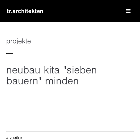
login
benutzername
projekte
passwort
neubau kita "sieben
bauern" minden
register
|
lost your password?
support
lorem ipsum dolor sit amet:
ZURÜCK