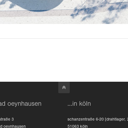
ad oeynhausen
…in köln
straße 3
schanzentraße 6-20 [drahtlager, 
ad oeynhausen
51063 köln