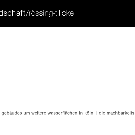
ort
get in touch
sum dolor sit amet:
cybersteel inc.
376-293 city road, suite 600
san francisco, ca 94102
4h
have any questions?
/ 365days
+44 1234 567 890
drop us a line
info@yourdomain.com
 support for our customers
ri 8:00am - 5:00pm
(gmt +1)
 gebäudes um weitere wasserflächen in köln | die machbarkeitss