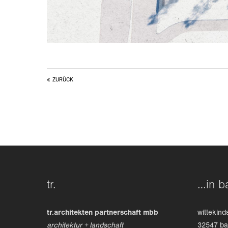
ZURÜCK
tr.
…in b
tr.architekten partnerschaft mbb
wittekind
architektur + landschaft
32547 b