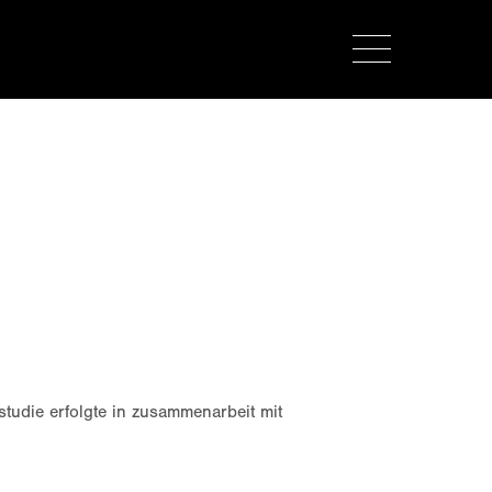
about us
lorem ipsum dolor sit amet,
consectetuer adipiscing elit.
aenean commodo ligula eget dolor.
aenean massa. cum sociis natoque
penatibus et magnis dis parturient
montes, nascetur ridiculus mus. donec
quam felis, ultricies nec.
tudie erfolgte in zusammenarbeit mit