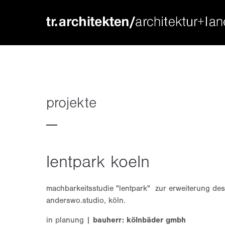
login
supp
benutzername
lorem ip
passwort
2
projekte
lentpark koeln
we offer
register
|
lost your password?
mon - f
machbarkeitsstudie "lentpark" zur erweiterung des
anderswo.studio, köln.
in planung |
bauherr: kölnbäder gmbh