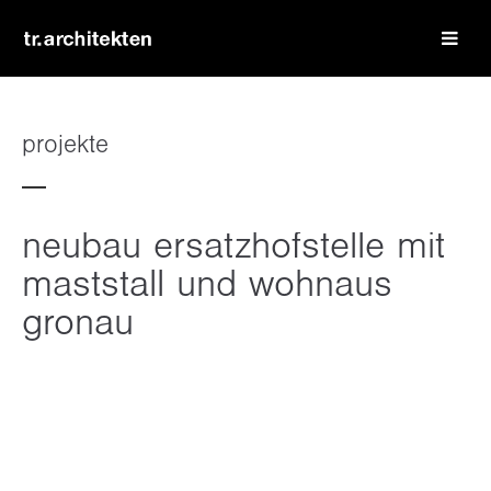
login
benutzername
projekte
passwort
neubau ersatzhofstelle mit
maststall und wohnaus
gronau
register
|
lost your password?
support
lorem ipsum dolor sit amet: