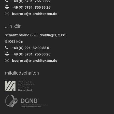
+49 (0) 5731. 755 33 22
+49 (0) 5731. 755 33 26
about us
buero(at)tr-architekten.de
lorem ipsum dolor sit amet, consectetuer
…in köln
adipiscing elit.
schanzentraße 6-20 [drahtlager, 2.08]
aenean commodo ligula eget dolor. aenean massa. cum
51063 köln
sociis natoque penatibus et magnis dis parturient
+49 (0) 221. 82 00 88 0
montes, nascetur ridiculus mus. donec quam felis,
+49 (0) 5731. 755 33 26
ultricies nec.
buero(at)tr-architekten.de
mitgliedschaften