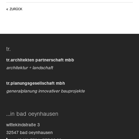
ZURÜCK
24h
/ 365days
we offer support for our customers
tr.
mon - fri 8:00am - 5:00pm
(gmt +1)
tr.architekten partnerschaft mbb
get in touch
architektur + landschaft
cybersteel inc.
tr.planungsgesellschaft mbh
376-293 city road, suite 600
generalplanung innovativer bauprojekte
san francisco, ca 94102
have any questions?
…in bad oeynhausen
+44 1234 567 890
wittekindstraße 3
drop us a line
32547 bad oeynhausen
info@yourdomain.com