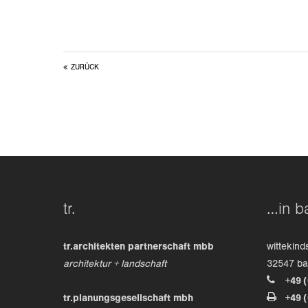
ZURÜCK
tr.
…in b
tr.architekten partnerschaft mbb
wittekind
architektur + landschaft
32547 b
+49 
tr.planungsgesellschaft mbh
+49 