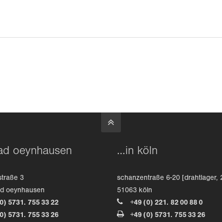
ad oeynhausen
…in köln
straße 3
schanzentraße 6-20 [drahtlager, 
ad oeynhausen
51063 köln
(0) 5731. 755 33 22
+49 (0) 221. 82 00 88 0
(0) 5731. 755 33 26
+49 (0) 5731. 755 33 26