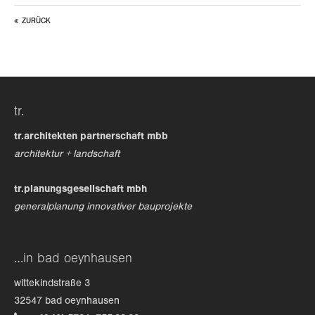
ZURÜCK
24h
/ 365days
we offer support for our customers
tr.
mon - fri 8:00am - 5:00pm
(gmt +1)
tr.architekten partnerschaft mbb
get in touch
architektur + landschaft
cybersteel inc.
tr.planungsgesellschaft mbh
376-293 city road, suite 600
generalplanung innovativer bauprojekte
san francisco, ca 94102
have any questions?
…in bad oeynhausen
+44 1234 567 890
wittekindstraße 3
drop us a line
32547 bad oeynhausen
info@yourdomain.com