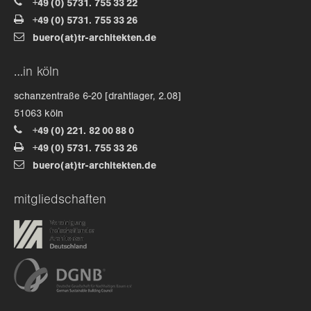
+49 (0) 5731. 755 33 22
+49 (0) 5731. 755 33 26
about us
buero(at)tr-architekten.de
lorem ipsum dolor sit amet, consectetuer
…in köln
adipiscing elit.
schanzentraße 6-20 [drahtlager, 2.08]
aenean commodo ligula eget dolor. aenean massa. cum
51063 köln
sociis natoque penatibus et magnis dis parturient
+49 (0) 221. 82 00 88 0
montes, nascetur ridiculus mus. donec quam felis,
+49 (0) 5731. 755 33 26
ultricies nec.
buero(at)tr-architekten.de
mitgliedschaften