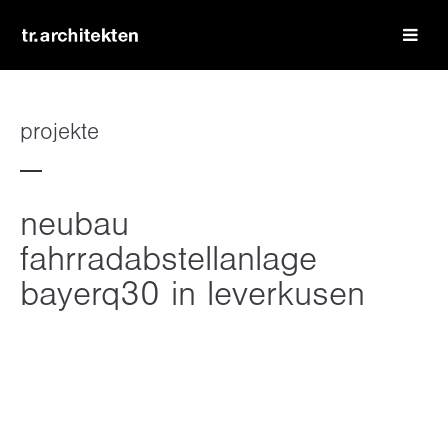
login
benutzername
projekte
passwort
neubau
fahrradabstellanlage
bayerq30 in leverkusen
register
|
lost your password?
support
lorem ipsum dolor sit amet: