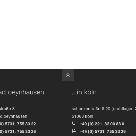
ad oeynhausen
…in köln
straße 3
schanzentraße 6-20 [drahtlager, 
ad oeynhausen
51063 köln
(0) 5731. 755 33 22
+49 (0) 221. 82 00 88 0
(0) 5731. 755 33 26
+49 (0) 5731. 755 33 26