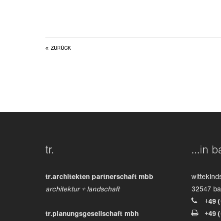
ZURÜCK
tr.
…in b
tr.architekten partnerschaft mbb
wittekind
architektur + landschaft
32547 b
+49 
tr.planungsgesellschaft mbh
+49 