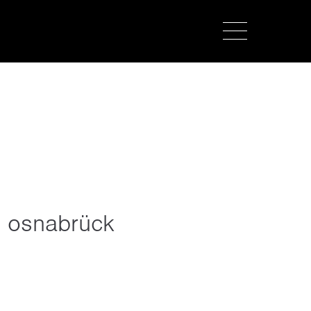
about us
lorem ipsum dolor sit amet,
consectetuer adipiscing elit.
aenean commodo ligula eget dolor.
aenean massa. cum sociis natoque
penatibus et magnis dis parturient
montes, nascetur ridiculus mus. donec
quam felis, ultricies nec.
 osnabrück