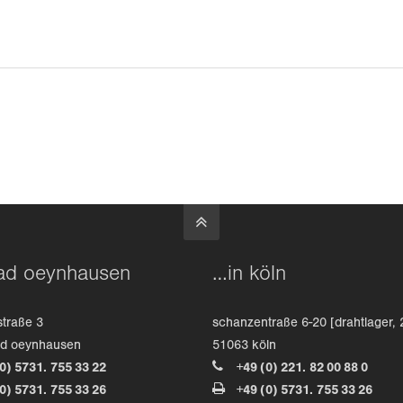
ad oeynhausen
…in köln
straße 3
schanzentraße 6-20 [drahtlager, 
ad oeynhausen
51063 köln
(0) 5731. 755 33 22
+49 (0) 221. 82 00 88 0
(0) 5731. 755 33 26
+49 (0) 5731. 755 33 26