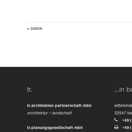
ZURÜCK
tr.
…in b
tr.architekten partnerschaft mbb
wittekind
architektur + landschaft
32547 b
+49 
tr.planungsgesellschaft mbh
+49 