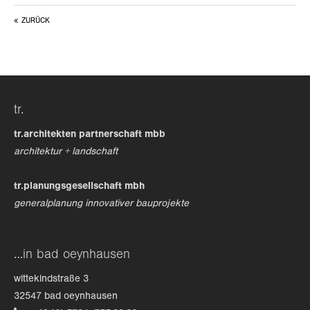
ZURÜCK
24h
/ 365days
we offer support for our customers
tr.
mon - fri 8:00am - 5:00pm
(gmt +1)
tr.architekten partnerschaft mbb
get in touch
architektur + landschaft
cybersteel inc.
tr.planungsgesellschaft mbh
376-293 city road, suite 600
generalplanung innovativer bauprojekte
san francisco, ca 94102
have any questions?
…in bad oeynhausen
+44 1234 567 890
wittekindstraße 3
drop us a line
32547 bad oeynhausen
info@yourdomain.com