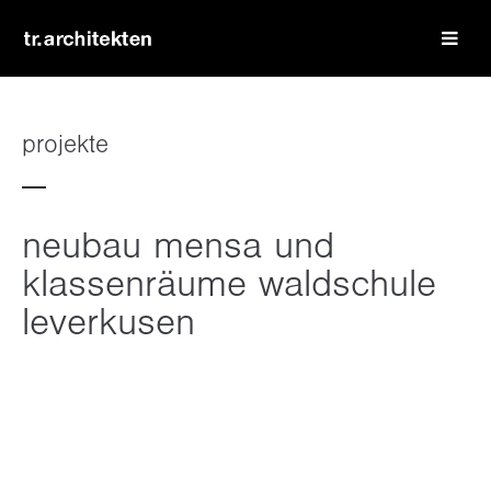
login
benutzername
projekte
passwort
neubau mensa und
klassenräume waldschule
leverkusen
register
|
lost your password?
support
lorem ipsum dolor sit amet: