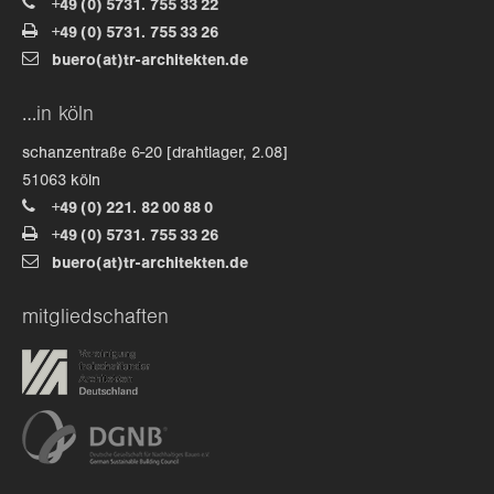
+49 (0) 5731. 755 33 22
+49 (0) 5731. 755 33 26
about us
buero(at)tr-architekten.de
lorem ipsum dolor sit amet, consectetuer
…in köln
adipiscing elit.
schanzentraße 6-20 [drahtlager, 2.08]
aenean commodo ligula eget dolor. aenean massa. cum
51063 köln
sociis natoque penatibus et magnis dis parturient
+49 (0) 221. 82 00 88 0
montes, nascetur ridiculus mus. donec quam felis,
+49 (0) 5731. 755 33 26
ultricies nec.
buero(at)tr-architekten.de
mitgliedschaften