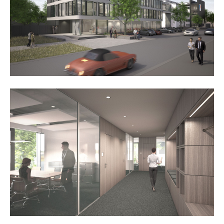
24h
/ 365days
we offer support for our customers
mon - fri 8:00am - 5:00pm
(gmt +1)
get in touch
cybersteel inc.
376-293 city road, suite 600
san francisco, ca 94102
have any questions?
+44 1234 567 890
drop us a line
info@yourdomain.com