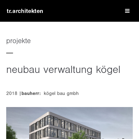
login
benutzername
projekte
passwort
neubau verwaltung kögel
2018 |
bauherr:
kögel bau gmbh
register
|
lost your password?
support
lorem ipsum dolor sit amet: