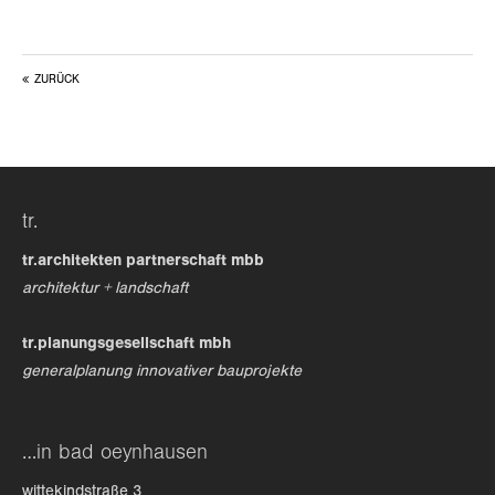
about us
ZURÜCK
lorem ipsum dolor sit amet, consectetuer
adipiscing elit.
aenean commodo ligula eget dolor. aenean massa. cum
sociis natoque penatibus et magnis dis parturient
tr.
montes, nascetur ridiculus mus. donec quam felis,
ultricies nec.
tr.architekten partnerschaft mbb
architektur + landschaft
tr.planungsgesellschaft mbh
generalplanung innovativer bauprojekte
…in bad oeynhausen
wittekindstraße 3