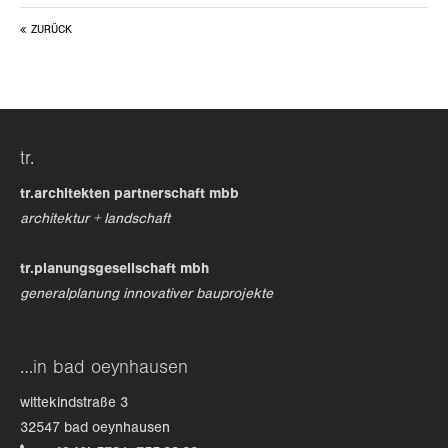
ZURÜCK
24h
/ 365days
we offer support for our customers
tr.
mon - fri 8:00am - 5:00pm
(gmt +1)
tr.architekten partnerschaft mbb
get in touch
architektur + landschaft
cybersteel inc.
tr.planungsgesellschaft mbh
376-293 city road, suite 600
generalplanung innovativer bauprojekte
san francisco, ca 94102
have any questions?
…in bad oeynhausen
+44 1234 567 890
wittekindstraße 3
drop us a line
32547 bad oeynhausen
info@yourdomain.com