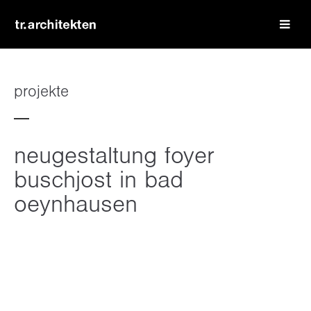
login
benutzername
projekte
passwort
neugestaltung foyer
buschjost in bad
oeynhausen
register
|
lost your password?
support
lorem ipsum dolor sit amet: