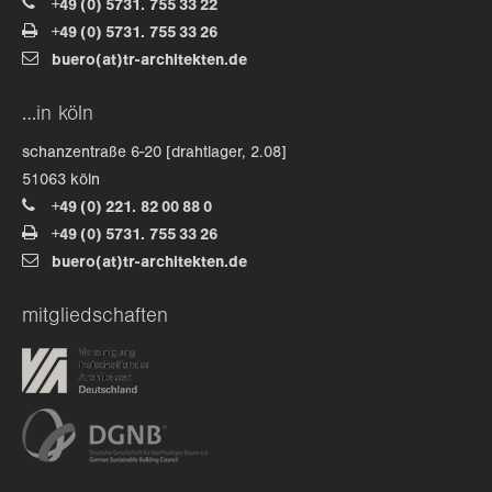
+49 (0) 5731. 755 33 22
+49 (0) 5731. 755 33 26
about us
buero(at)tr-architekten.de
lorem ipsum dolor sit amet, consectetuer
…in köln
adipiscing elit.
schanzentraße 6-20 [drahtlager, 2.08]
aenean commodo ligula eget dolor. aenean massa. cum
51063 köln
sociis natoque penatibus et magnis dis parturient
+49 (0) 221. 82 00 88 0
montes, nascetur ridiculus mus. donec quam felis,
+49 (0) 5731. 755 33 26
ultricies nec.
buero(at)tr-architekten.de
mitgliedschaften