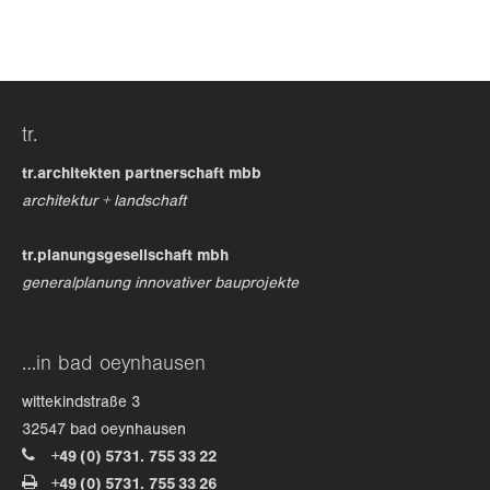
24h
/ 365days
tr.
we offer support for our customers
mon - fri 8:00am - 5:00pm
(gmt +1)
tr.architekten partnerschaft mbb
architektur + landschaft
get in touch
tr.planungsgesellschaft mbh
cybersteel inc.
generalplanung innovativer bauprojekte
376-293 city road, suite 600
san francisco, ca 94102
…in bad oeynhausen
have any questions?
wittekindstraße 3
+44 1234 567 890
32547 bad oeynhausen
+49 (0) 5731. 755 33 22
drop us a line
+49 (0) 5731. 755 33 26
info@yourdomain.com