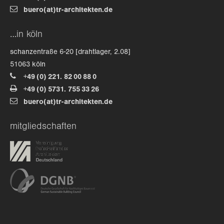
buero(at)tr-architekten.de
about us
…in köln
lorem ipsum dolor sit amet, consectetuer
schanzentraße 6-20 [drahtlager, 2.08]
adipiscing elit.
51063 köln
+49 (0) 221. 82 00 88 0
aenean commodo ligula eget dolor. aenean massa. cum
+49 (0) 5731. 755 33 26
sociis natoque penatibus et magnis dis parturient
buero(at)tr-architekten.de
montes, nascetur ridiculus mus. donec quam felis,
ultricies nec.
mitgliedschaften