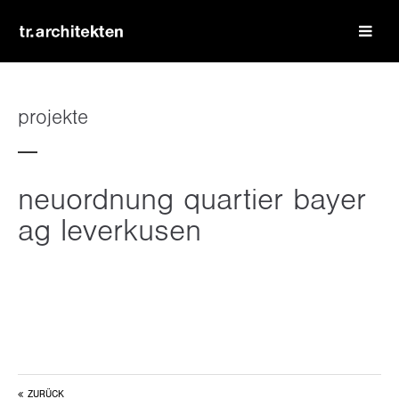
login
benutzername
projekte
passwort
neuordnung quartier bayer
ag leverkusen
register
|
lost your password?
support
lorem ipsum dolor sit amet:
ZURÜCK