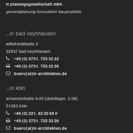
tr.planungsgesellschaft mbh
generalplanung innovativer bauprojekte
about us
lorem ipsum dolor sit amet, consectetuer
…in bad oeynhausen
adipiscing elit.
wittekindstraße 3
aenean commodo ligula eget dolor. aenean massa. cum
32547 bad oeynhausen
sociis natoque penatibus et magnis dis parturient
+49 (0) 5731. 755 33 22
montes, nascetur ridiculus mus. donec quam felis,
+49 (0) 5731. 755 33 26
ultricies nec.
buero(at)tr-architekten.de
…in köln
schanzentraße 6-20 [drahtlager, 2.08]
51063 köln
+49 (0) 221. 82 00 88 0
+49 (0) 5731. 755 33 26
buero(at)tr-architekten.de