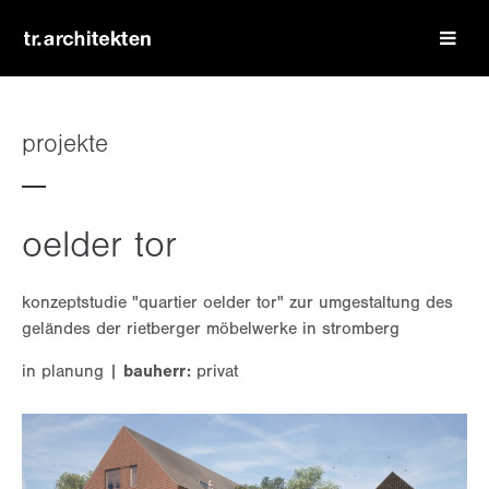
login
benutzername
projekte
passwort
oelder tor
konzeptstudie "quartier oelder tor" zur umgestaltung des
geländes der rietberger möbelwerke in stromberg
register
|
lost your password?
in planung |
bauherr:
privat
support
lorem ipsum dolor sit amet: