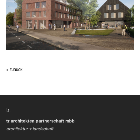
24h
/ 365days
we offer support for our customers
mon - fri 8:00am - 5:00pm
(gmt +1)
get in touch
ZURÜCK
cybersteel inc.
376-293 city road, suite 600
san francisco, ca 94102
tr.
have any questions?
+44 1234 567 890
tr.architekten partnerschaft mbb
architektur + landschaft
drop us a line
info@yourdomain.com