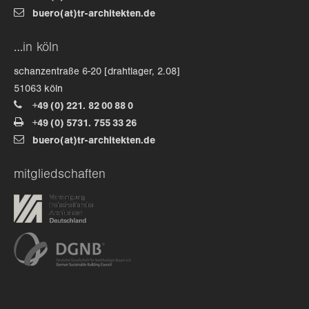
buero(at)tr-architekten.de
about us
…in köln
lorem ipsum dolor sit amet, consectetuer
schanzentraße 6-20 [drahtlager, 2.08]
adipiscing elit.
51063 köln
+49 (0) 221. 82 00 88 0
aenean commodo ligula eget dolor. aenean massa. cum
+49 (0) 5731. 755 33 26
sociis natoque penatibus et magnis dis parturient
buero(at)tr-architekten.de
montes, nascetur ridiculus mus. donec quam felis,
ultricies nec.
mitgliedschaften