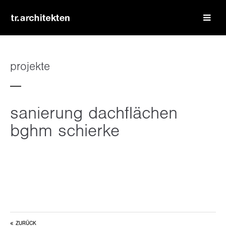
login
benutzername
projekte
passwort
sanierung dachflächen
bghm schierke
register
|
lost your password?
support
lorem ipsum dolor sit amet:
ZURÜCK