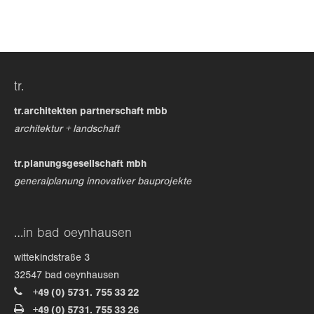
24h
/ 365days
tr.
we offer support for our customers
mon - fri 8:00am - 5:00pm
(gmt +1)
tr.architekten partnerschaft mbb
architektur + landschaft
get in touch
tr.planungsgesellschaft mbh
cybersteel inc.
generalplanung innovativer bauprojekte
376-293 city road, suite 600
san francisco, ca 94102
…in bad oeynhausen
have any questions?
wittekindstraße 3
+44 1234 567 890
32547 bad oeynhausen
+49 (0) 5731. 755 33 22
drop us a line
+49 (0) 5731. 755 33 26
info@yourdomain.com