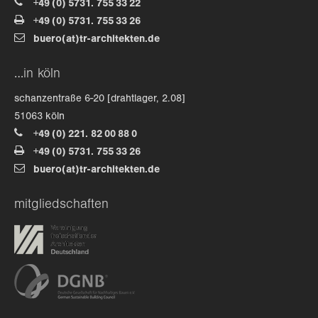
+49 (0) 5731. 755 33 22
+49 (0) 5731. 755 33 26
about us
buero(at)tr-architekten.de
lorem ipsum dolor sit amet, consectetuer
…in köln
adipiscing elit.
schanzentraße 6-20 [drahtlager, 2.08]
aenean commodo ligula eget dolor. aenean massa. cum
51063 köln
sociis natoque penatibus et magnis dis parturient
+49 (0) 221. 82 00 88 0
montes, nascetur ridiculus mus. donec quam felis,
+49 (0) 5731. 755 33 26
ultricies nec.
buero(at)tr-architekten.de
mitgliedschaften