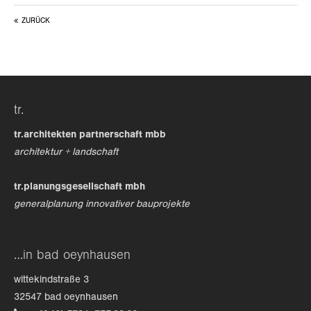
ZURÜCK
24h
/ 365days
we offer support for our customers
tr.
mon - fri 8:00am - 5:00pm
(gmt +1)
tr.architekten partnerschaft mbb
get in touch
architektur + landschaft
cybersteel inc.
tr.planungsgesellschaft mbh
376-293 city road, suite 600
generalplanung innovativer bauprojekte
san francisco, ca 94102
have any questions?
…in bad oeynhausen
+44 1234 567 890
wittekindstraße 3
drop us a line
32547 bad oeynhausen
info@yourdomain.com