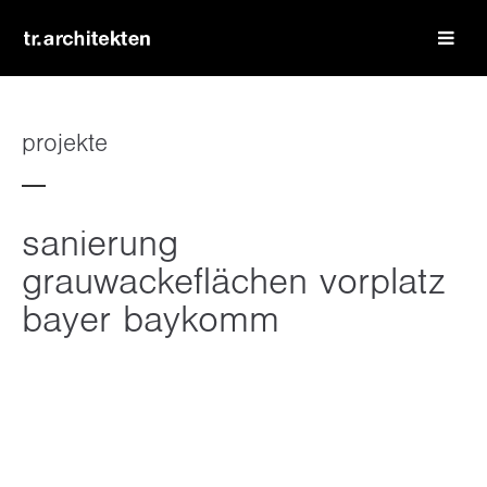
login
benutzername
projekte
passwort
sanierung
grauwackeflächen vorplatz
bayer baykomm
register
|
lost your password?
support
lorem ipsum dolor sit amet: