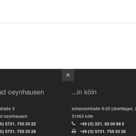
ad oeynhausen
…in köln
straße 3
schanzentraße 6-20 [drahtlager, 
ad oeynhausen
51063 köln
(0) 5731. 755 33 22
+49 (0) 221. 82 00 88 0
(0) 5731. 755 33 26
+49 (0) 5731. 755 33 26