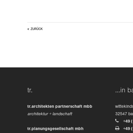
ZURÜCK
tr.
…in b
tr.architekten partnerschaft mbb
wittekind
architektur + landschaft
32547 b
+49 
tr.planungsgesellschaft mbh
+49 