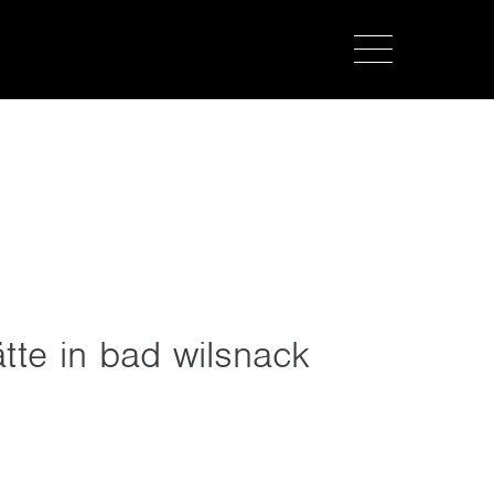
about us
lorem ipsum dolor sit amet,
consectetuer adipiscing elit.
aenean commodo ligula eget dolor.
aenean massa. cum sociis natoque
penatibus et magnis dis parturient
montes, nascetur ridiculus mus. donec
quam felis, ultricies nec.
tte in bad wilsnack