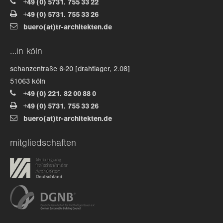
+49 (0) 5731. 755 33 22
+49 (0) 5731. 755 33 26
about us
buero(at)tr-architekten.de
lorem ipsum dolor sit amet, consectetuer
…in köln
adipiscing elit.
schanzentraße 6-20 [drahtlager, 2.08]
aenean commodo ligula eget dolor. aenean massa. cum
51063 köln
sociis natoque penatibus et magnis dis parturient
+49 (0) 221. 82 00 88 0
montes, nascetur ridiculus mus. donec quam felis,
+49 (0) 5731. 755 33 26
ultricies nec.
buero(at)tr-architekten.de
mitgliedschaften