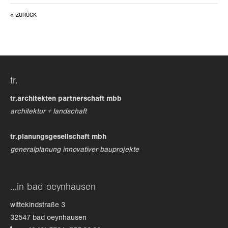
ZURÜCK
24h
/ 365days
we offer support for our customers
tr.
mon - fri 8:00am - 5:00pm
(gmt +1)
tr.architekten partnerschaft mbb
get in touch
architektur + landschaft
cybersteel inc.
tr.planungsgesellschaft mbh
376-293 city road, suite 600
generalplanung innovativer bauprojekte
san francisco, ca 94102
have any questions?
…in bad oeynhausen
+44 1234 567 890
wittekindstraße 3
drop us a line
32547 bad oeynhausen
info@yourdomain.com