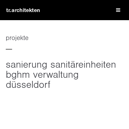
login
benutzername
projekte
passwort
sanierung sanitäreinheiten
bghm verwaltung
düsseldorf
register
|
lost your password?
support
lorem ipsum dolor sit amet: