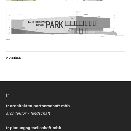
about us
lorem ipsum dolor sit amet, consectetuer
adipiscing elit.
aenean commodo ligula eget dolor. aenean massa. cum
sociis natoque penatibus et magnis dis parturient
ZURÜCK
montes, nascetur ridiculus mus. donec quam felis,
ultricies nec.
tr.
tr.architekten partnerschaft mbb
architektur + landschaft
tr.planungsgesellschaft mbh