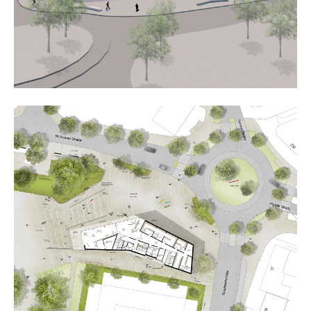
24h
/ 365days
we offer support for our customers
mon - fri 8:00am - 5:00pm
(gmt +1)
get in touch
cybersteel inc.
376-293 city road, suite 600
san francisco, ca 94102
have any questions?
+44 1234 567 890
drop us a line
info@yourdomain.com