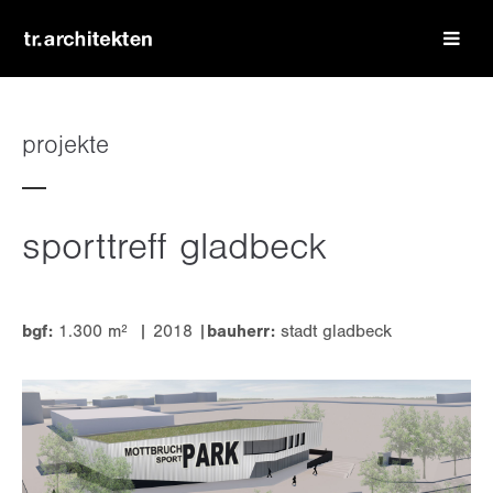
login
benutzername
projekte
passwort
sporttreff gladbeck
bgf:
1.300 m² | 2018 |
bauherr:
stadt gladbeck
register
|
lost your password?
support
lorem ipsum dolor sit amet: