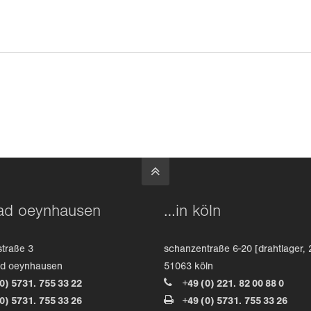
ad oeynhausen
…in köln
straße 3
schanzentraße 6-20 [drahtlager, 
ad oeynhausen
51063 köln
(0) 5731. 755 33 22
+49 (0) 221. 82 00 88 0
(0) 5731. 755 33 26
+49 (0) 5731. 755 33 26