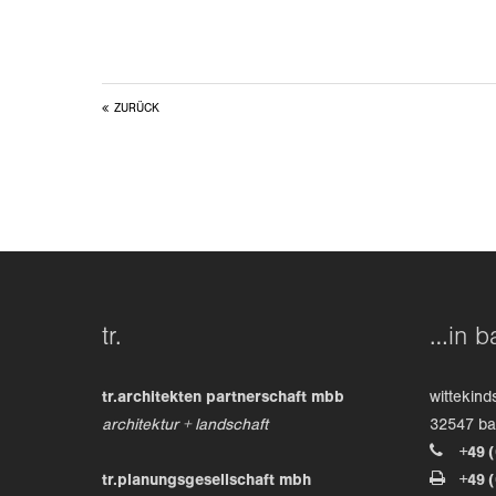
ZURÜCK
tr.
…in b
tr.architekten partnerschaft mbb
wittekind
architektur + landschaft
32547 b
+49 
tr.planungsgesellschaft mbh
+49 