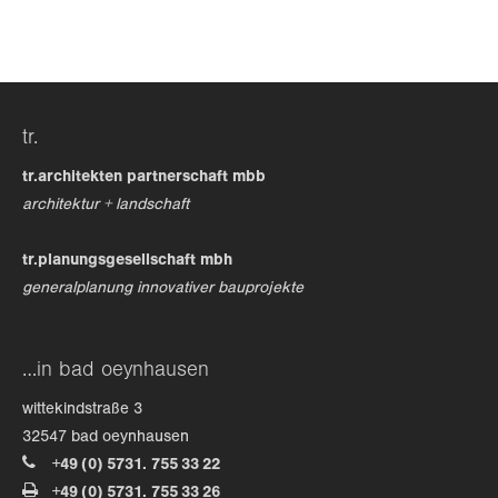
24h
/ 365days
tr.
we offer support for our customers
mon - fri 8:00am - 5:00pm
(gmt +1)
tr.architekten partnerschaft mbb
architektur + landschaft
get in touch
tr.planungsgesellschaft mbh
cybersteel inc.
generalplanung innovativer bauprojekte
376-293 city road, suite 600
san francisco, ca 94102
…in bad oeynhausen
have any questions?
wittekindstraße 3
+44 1234 567 890
32547 bad oeynhausen
+49 (0) 5731. 755 33 22
drop us a line
+49 (0) 5731. 755 33 26
info@yourdomain.com