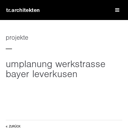
login
benutzername
projekte
passwort
umplanung werkstrasse
bayer leverkusen
register
|
lost your password?
support
lorem ipsum dolor sit amet:
ZURÜCK