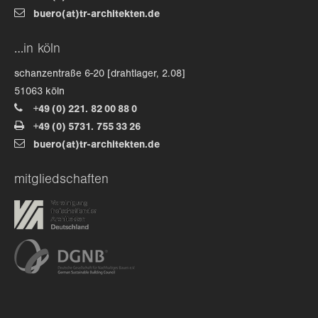
buero(at)tr-architekten.de
about us
…in köln
lorem ipsum dolor sit amet, consectetuer
schanzentraße 6-20 [drahtlager, 2.08]
adipiscing elit.
51063 köln
+49 (0) 221. 82 00 88 0
aenean commodo ligula eget dolor. aenean massa. cum
+49 (0) 5731. 755 33 26
sociis natoque penatibus et magnis dis parturient
buero(at)tr-architekten.de
montes, nascetur ridiculus mus. donec quam felis,
ultricies nec.
mitgliedschaften