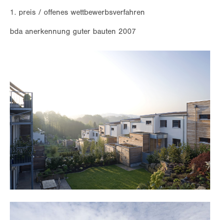
1. preis / offenes wettbewerbsverfahren
24h
/ 365days
bda anerkennung guter bauten 2007
we offer support for our customers
mon - fri 8:00am - 5:00pm
(gmt +1)
get in touch
cybersteel inc.
376-293 city road, suite 600
san francisco, ca 94102
have any questions?
+44 1234 567 890
drop us a line
info@yourdomain.com