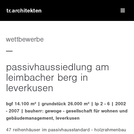
login
benutzername
wettbewerbe
passwort
passivhaussiedlung am
leimbacher berg in
leverkusen
register
|
lost your password?
bgf 14.100 m² | grundstück 26.000 m² | lp 2 - 6 | 2002
- 2007 | bauherr: gewoge - gesellschaft für wohnen und
support
gebäudemanagement, leverkusen
lorem ipsum dolor sit amet:
47 reihenhäuser im passivhausstandard - holzrahmenbau