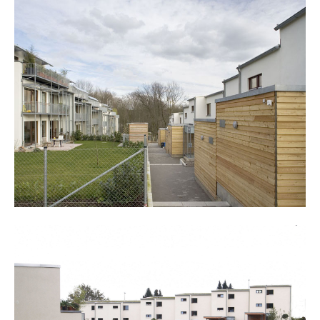
about us
lorem ipsum dolor sit amet, consectetuer
adipiscing elit.
aenean commodo ligula eget dolor. aenean massa. cum
sociis natoque penatibus et magnis dis parturient
montes, nascetur ridiculus mus. donec quam felis,
ultricies nec.