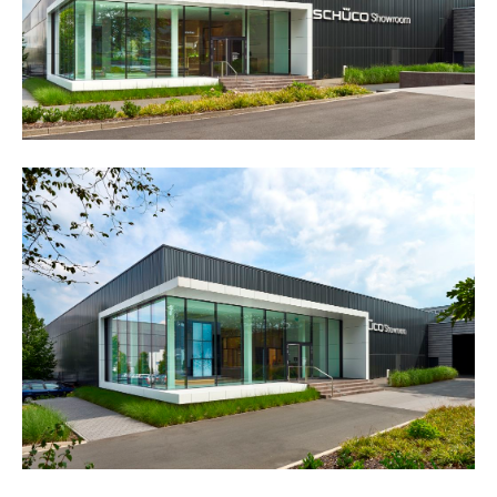
about us
lorem ipsum dolor sit amet, consectetuer
adipiscing elit.
aenean commodo ligula eget dolor. aenean massa. cum
sociis natoque penatibus et magnis dis parturient
montes, nascetur ridiculus mus. donec quam felis,
ultricies nec.