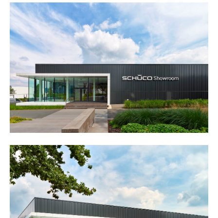
24h
/ 365days
we offer support for our customers
mon - fri 8:00am - 5:00pm
(gmt +1)
get in touch
cybersteel inc.
376-293 city road, suite 600
san francisco, ca 94102
have any questions?
+44 1234 567 890
drop us a line
info@yourdomain.com