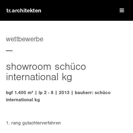
login
benutzername
wettbewerbe
passwort
showroom schüco
international kg
bgf 1.400 m² | lp 2 - 8 | 2013 | bauherr: schüco
register
|
lost your password?
international kg
support
1. rang gutachterverfahren
lorem ipsum dolor sit amet: