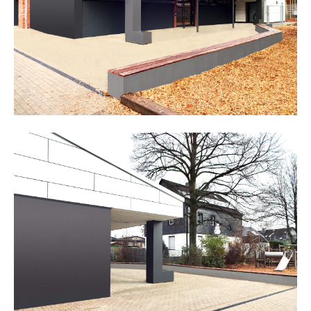
about us
lorem ipsum dolor sit amet, consectetuer
adipiscing elit.
aenean commodo ligula eget dolor. aenean massa. cum
sociis natoque penatibus et magnis dis parturient
montes, nascetur ridiculus mus. donec quam felis,
ultricies nec.