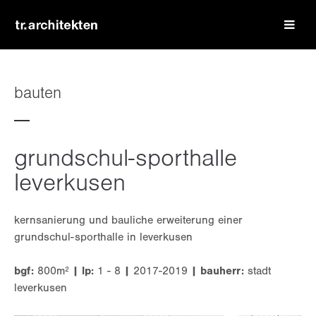
login
benutzername
bauten
passwort
grundschul-sporthalle
leverkusen
kernsanierung und bauliche erweiterung einer
register
|
lost your password?
grundschul-sporthalle in leverkusen
support
bgf:
800m²
| lp:
1 - 8
|
2017-2019
| bauherr:
stadt
leverkusen
lorem ipsum dolor sit amet: