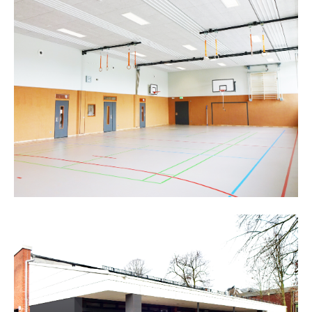
24h
/ 365days
we offer support for our customers
mon - fri 8:00am - 5:00pm
(gmt +1)
get in touch
cybersteel inc.
376-293 city road, suite 600
san francisco, ca 94102
have any questions?
+44 1234 567 890
drop us a line
info@yourdomain.com