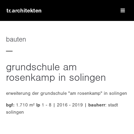
login
benutzername
bauten
passwort
grundschule am
rosenkamp in solingen
erweiterung der grundschule "am rosenkamp" in solingen
register
|
lost your password?
bgf:
1.710 m²
lp
1 - 8 | 2016 - 2019 |
bauherr
: stadt
support
solingen
lorem ipsum dolor sit amet: