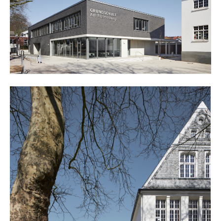
about us
lorem ipsum dolor sit amet, consectetuer
adipiscing elit.
aenean commodo ligula eget dolor. aenean massa. cum
sociis natoque penatibus et magnis dis parturient
montes, nascetur ridiculus mus. donec quam felis,
ultricies nec.