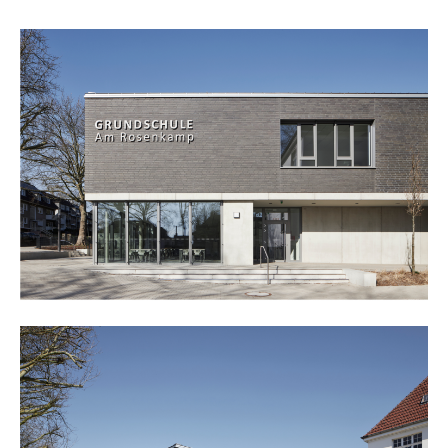
24h
/ 365days
we offer support for our customers
mon - fri 8:00am - 5:00pm
(gmt +1)
get in touch
cybersteel inc.
376-293 city road, suite 600
san francisco, ca 94102
have any questions?
+44 1234 567 890
drop us a line
info@yourdomain.com