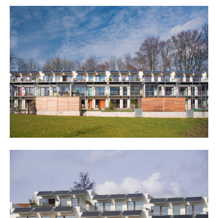
about us
lorem ipsum dolor sit amet, consectetuer
adipiscing elit.
aenean commodo ligula eget dolor. aenean massa. cum
sociis natoque penatibus et magnis dis parturient
montes, nascetur ridiculus mus. donec quam felis,
ultricies nec.