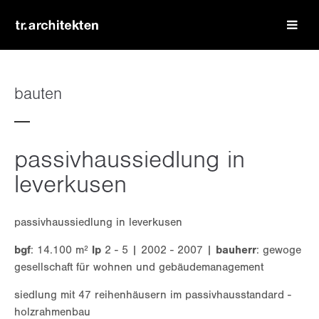
login
benutzername
bauten
passwort
passivhaussiedlung in
leverkusen
passivhaussiedlung in leverkusen
register
|
lost your password?
bgf
: 14.100 m²
lp
2 - 5 | 2002 - 2007 |
bauherr
: gewoge
support
gesellschaft für wohnen und gebäudemanagement
siedlung mit 47 reihenhäusern im passivhausstandard -
lorem ipsum dolor sit amet:
holzrahmenbau