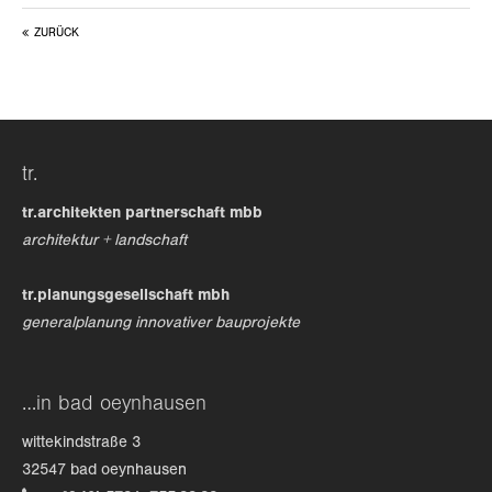
ZURÜCK
24h
/ 365days
we offer support for our customers
tr.
mon - fri 8:00am - 5:00pm
(gmt +1)
tr.architekten partnerschaft mbb
get in touch
architektur + landschaft
cybersteel inc.
tr.planungsgesellschaft mbh
376-293 city road, suite 600
generalplanung innovativer bauprojekte
san francisco, ca 94102
have any questions?
…in bad oeynhausen
+44 1234 567 890
wittekindstraße 3
drop us a line
32547 bad oeynhausen
info@yourdomain.com