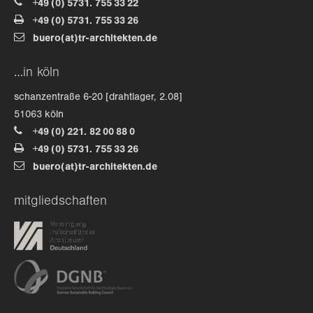
+49 (0) 5731. 755 33 22
+49 (0) 5731. 755 33 26
about us
buero(at)tr-architekten.de
lorem ipsum dolor sit amet, consectetuer
…in köln
adipiscing elit.
schanzentraße 6-20 [drahtlager, 2.08]
aenean commodo ligula eget dolor. aenean massa. cum
51063 köln
sociis natoque penatibus et magnis dis parturient
+49 (0) 221. 82 00 88 0
montes, nascetur ridiculus mus. donec quam felis,
+49 (0) 5731. 755 33 26
ultricies nec.
buero(at)tr-architekten.de
mitgliedschaften