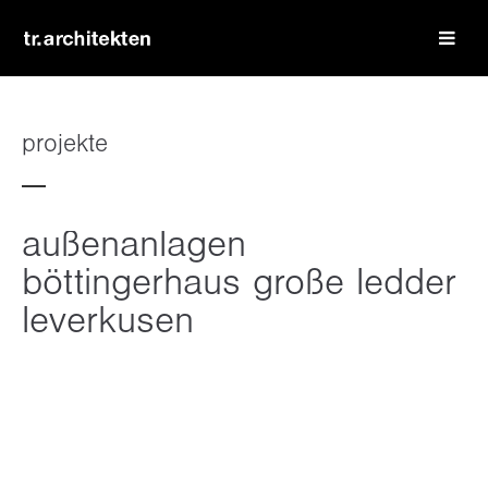
login
benutzername
projekte
passwort
außenanlagen
böttingerhaus große ledder
leverkusen
register
|
lost your password?
support
lorem ipsum dolor sit amet: