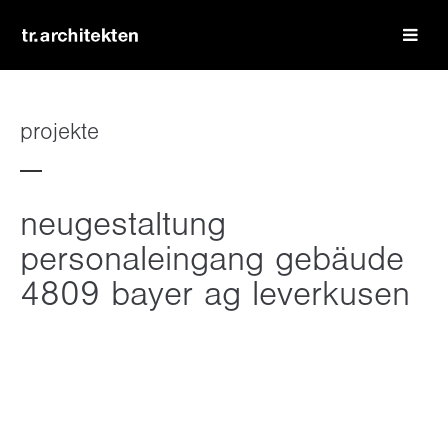
login
benutzername
projekte
passwort
neugestaltung
personaleingang gebäude
4809 bayer ag leverkusen
register
|
lost your password?
support
lorem ipsum dolor sit amet: