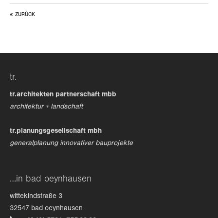
ZURÜCK
24h
/ 365days
we offer support for our customers
tr.
mon - fri 8:00am - 5:00pm
(gmt +1)
tr.architekten partnerschaft mbb
get in touch
architektur + landschaft
cybersteel inc.
tr.planungsgesellschaft mbh
376-293 city road, suite 600
generalplanung innovativer bauprojekte
san francisco, ca 94102
have any questions?
…in bad oeynhausen
+44 1234 567 890
wittekindstraße 3
drop us a line
32547 bad oeynhausen
info@yourdomain.com