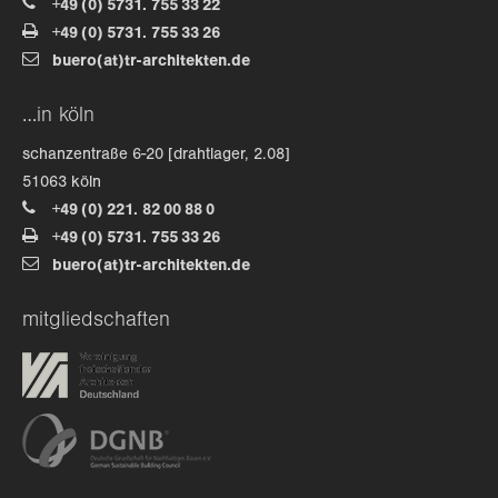
+49 (0) 5731. 755 33 22
+49 (0) 5731. 755 33 26
about us
buero(at)tr-architekten.de
lorem ipsum dolor sit amet, consectetuer
…in köln
adipiscing elit.
schanzentraße 6-20 [drahtlager, 2.08]
aenean commodo ligula eget dolor. aenean massa. cum
51063 köln
sociis natoque penatibus et magnis dis parturient
+49 (0) 221. 82 00 88 0
montes, nascetur ridiculus mus. donec quam felis,
+49 (0) 5731. 755 33 26
ultricies nec.
buero(at)tr-architekten.de
mitgliedschaften