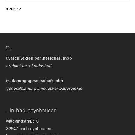
ZURÜCK
24h
/ 365days
we offer support for our customers
tr.
mon - fri 8:00am - 5:00pm
(gmt +1)
tr.architekten partnerschaft mbb
get in touch
architektur + landschaft
cybersteel inc.
tr.planungsgesellschaft mbh
376-293 city road, suite 600
generalplanung innovativer bauprojekte
san francisco, ca 94102
have any questions?
…in bad oeynhausen
+44 1234 567 890
wittekindstraße 3
drop us a line
32547 bad oeynhausen
info@yourdomain.com