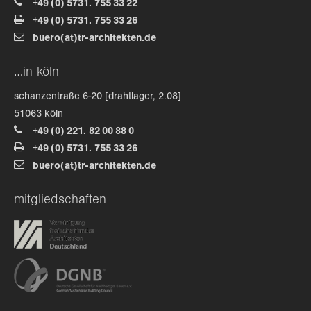
+49 (0) 5731. 755 33 22
+49 (0) 5731. 755 33 26
about us
buero(at)tr-architekten.de
lorem ipsum dolor sit amet, consectetuer
…in köln
adipiscing elit.
schanzentraße 6-20 [drahtlager, 2.08]
aenean commodo ligula eget dolor. aenean massa. cum
51063 köln
sociis natoque penatibus et magnis dis parturient
+49 (0) 221. 82 00 88 0
montes, nascetur ridiculus mus. donec quam felis,
+49 (0) 5731. 755 33 26
ultricies nec.
buero(at)tr-architekten.de
mitgliedschaften