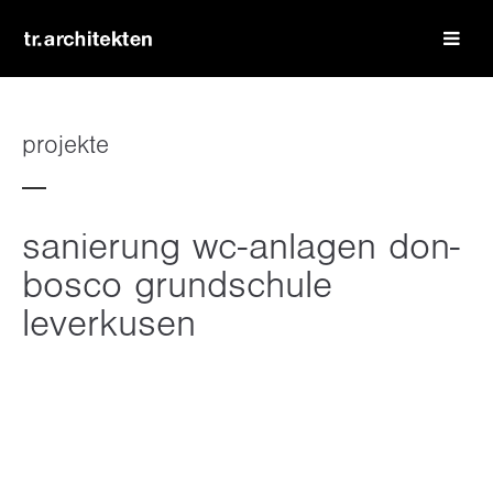
login
benutzername
projekte
passwort
sanierung wc-anlagen don-
bosco grundschule
leverkusen
register
|
lost your password?
support
lorem ipsum dolor sit amet: