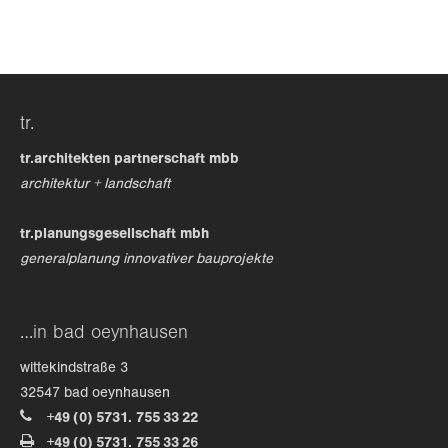
24h
/ 365days
tr.
we offer support for our customers
mon - fri 8:00am - 5:00pm
(gmt +1)
tr.architekten partnerschaft mbb
architektur + landschaft
get in touch
tr.planungsgesellschaft mbh
cybersteel inc.
generalplanung innovativer bauprojekte
376-293 city road, suite 600
san francisco, ca 94102
…in bad oeynhausen
have any questions?
wittekindstraße 3
+44 1234 567 890
32547 bad oeynhausen
+49 (0) 5731. 755 33 22
drop us a line
+49 (0) 5731. 755 33 26
info@yourdomain.com