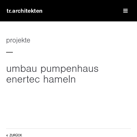
login
benutzername
projekte
passwort
umbau pumpenhaus
enertec hameln
register
|
lost your password?
support
lorem ipsum dolor sit amet:
ZURÜCK