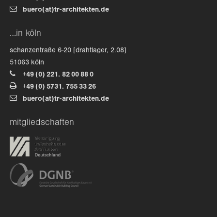
buero(at)tr-architekten.de
about us
…in köln
lorem ipsum dolor sit amet, consectetuer
schanzentraße 6-20 [drahtlager, 2.08]
adipiscing elit.
51063 köln
+49 (0) 221. 82 00 88 0
aenean commodo ligula eget dolor. aenean massa. cum
+49 (0) 5731. 755 33 26
sociis natoque penatibus et magnis dis parturient
buero(at)tr-architekten.de
montes, nascetur ridiculus mus. donec quam felis,
ultricies nec.
mitgliedschaften