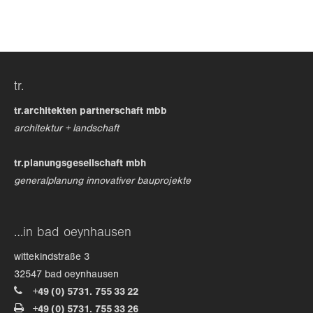
24h
/ 365days
tr.
we offer support for our customers
mon - fri 8:00am - 5:00pm
(gmt +1)
tr.architekten partnerschaft mbb
architektur + landschaft
get in touch
tr.planungsgesellschaft mbh
cybersteel inc.
generalplanung innovativer bauprojekte
376-293 city road, suite 600
san francisco, ca 94102
…in bad oeynhausen
have any questions?
wittekindstraße 3
+44 1234 567 890
32547 bad oeynhausen
+49 (0) 5731. 755 33 22
drop us a line
+49 (0) 5731. 755 33 26
info@yourdomain.com