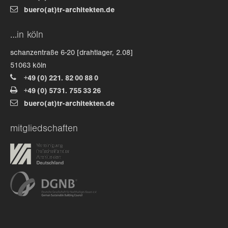
buero(at)tr-architekten.de
about us
…in köln
lorem ipsum dolor sit amet, consectetuer
schanzentraße 6-20 [drahtlager, 2.08]
adipiscing elit.
51063 köln
+49 (0) 221. 82 00 88 0
aenean commodo ligula eget dolor. aenean massa. cum
+49 (0) 5731. 755 33 26
sociis natoque penatibus et magnis dis parturient
buero(at)tr-architekten.de
montes, nascetur ridiculus mus. donec quam felis,
ultricies nec.
mitgliedschaften