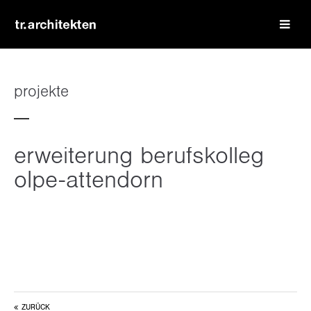
login
benutzername
projekte
passwort
erweiterung berufskolleg
olpe-attendorn
register
|
lost your password?
support
lorem ipsum dolor sit amet:
ZURÜCK