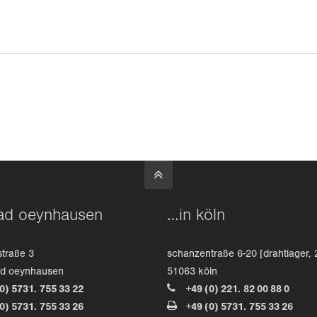
ad oeynhausen
…in köln
straße 3
schanzentraße 6-20 [drahtlager, 
ad oeynhausen
51063 köln
(0) 5731. 755 33 22
+49 (0) 221. 82 00 88 0
(0) 5731. 755 33 26
+49 (0) 5731. 755 33 26