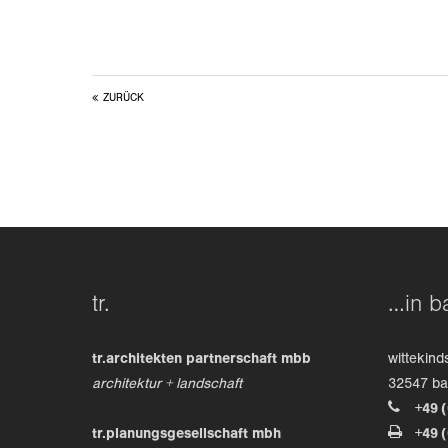
ZURÜCK
tr.
…in b
tr.architekten partnerschaft mbb
wittekind
architektur + landschaft
32547 b
+49 
tr.planungsgesellschaft mbh
+49 