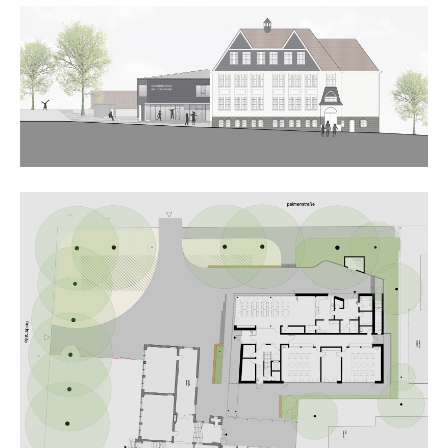
24h
/ 365days
we offer support for our customers
mon - fri 8:00am - 5:00pm
(gmt +1)
get in touch
cybersteel inc.
376-293 city road, suite 600
san francisco, ca 94102
have any questions?
+44 1234 567 890
drop us a line
info@yourdomain.com