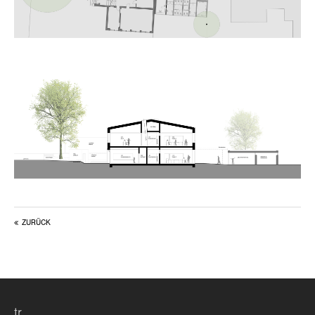
about us
lorem ipsum dolor sit amet, consectetuer
adipiscing elit.
aenean commodo ligula eget dolor. aenean massa. cum
sociis natoque penatibus et magnis dis parturient
montes, nascetur ridiculus mus. donec quam felis,
ultricies nec.
ZURÜCK
tr.