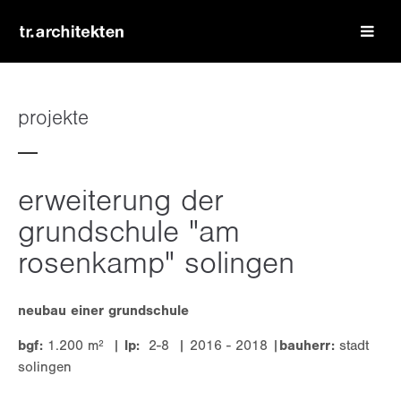
login
benutzername
projekte
passwort
erweiterung der
grundschule "am
rosenkamp" solingen
register
|
lost your password?
neubau einer grundschule
support
bgf:
1.200 m² |
lp:
2-8 | 2016 - 2018 |
bauherr:
stadt
solingen
lorem ipsum dolor sit amet: