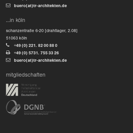
buero(at)tr-architekten.de
about us
…in köln
lorem ipsum dolor sit amet, consectetuer
schanzentraße 6-20 [drahtlager, 2.08]
adipiscing elit.
51063 köln
+49 (0) 221. 82 00 88 0
aenean commodo ligula eget dolor. aenean massa. cum
+49 (0) 5731. 755 33 26
sociis natoque penatibus et magnis dis parturient
buero(at)tr-architekten.de
montes, nascetur ridiculus mus. donec quam felis,
ultricies nec.
mitgliedschaften