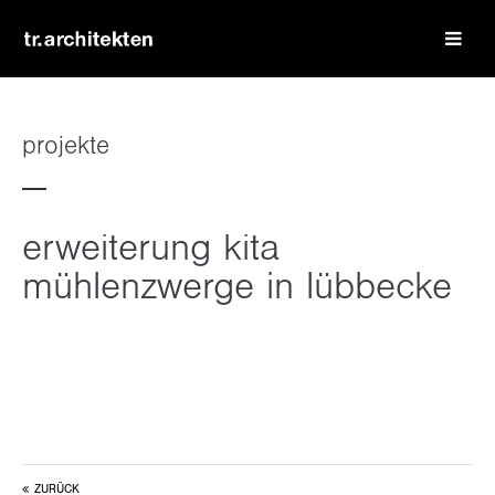
login
benutzername
projekte
passwort
erweiterung kita
mühlenzwerge in lübbecke
register
|
lost your password?
support
lorem ipsum dolor sit amet:
ZURÜCK