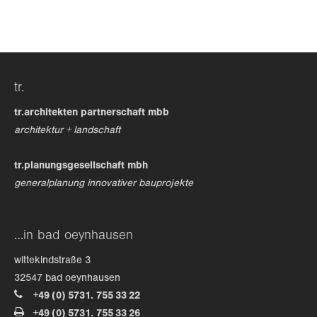
24h
/ 365days
tr.
we offer support for our customers
mon - fri 8:00am - 5:00pm
(gmt +1)
tr.architekten partnerschaft mbb
architektur + landschaft
get in touch
tr.planungsgesellschaft mbh
cybersteel inc.
generalplanung innovativer bauprojekte
376-293 city road, suite 600
san francisco, ca 94102
…in bad oeynhausen
have any questions?
wittekindstraße 3
+44 1234 567 890
32547 bad oeynhausen
+49 (0) 5731. 755 33 22
drop us a line
+49 (0) 5731. 755 33 26
info@yourdomain.com