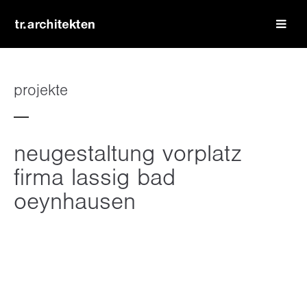
login
benutzername
projekte
passwort
neugestaltung vorplatz
firma lassig bad
oeynhausen
register
|
lost your password?
support
lorem ipsum dolor sit amet: