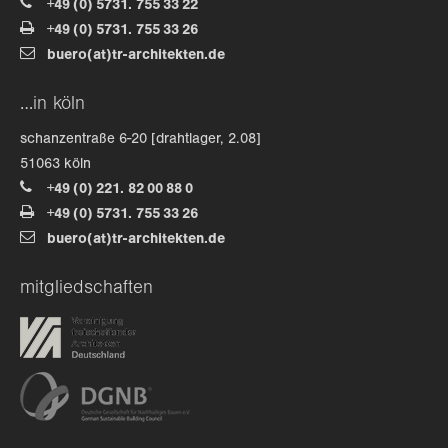
+49 (0) 5731. 755 33 22
+49 (0) 5731. 755 33 26
about us
buero(at)tr-architekten.de
lorem ipsum dolor sit amet, consectetuer
…in köln
adipiscing elit.
schanzentraße 6-20 [drahtlager, 2.08]
aenean commodo ligula eget dolor. aenean massa. cum
51063 köln
sociis natoque penatibus et magnis dis parturient
+49 (0) 221. 82 00 88 0
montes, nascetur ridiculus mus. donec quam felis,
+49 (0) 5731. 755 33 26
ultricies nec.
buero(at)tr-architekten.de
mitgliedschaften