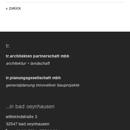
ZURÜCK
24h
/ 365days
we offer support for our customers
tr.
mon - fri 8:00am - 5:00pm
(gmt +1)
tr.architekten partnerschaft mbb
get in touch
architektur + landschaft
cybersteel inc.
tr.planungsgesellschaft mbh
376-293 city road, suite 600
generalplanung innovativer bauprojekte
san francisco, ca 94102
have any questions?
…in bad oeynhausen
+44 1234 567 890
wittekindstraße 3
drop us a line
32547 bad oeynhausen
info@yourdomain.com