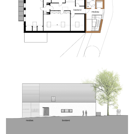
about us
lorem ipsum dolor sit amet, consectetuer
adipiscing elit.
aenean commodo ligula eget dolor. aenean massa. cum
sociis natoque penatibus et magnis dis parturient
montes, nascetur ridiculus mus. donec quam felis,
ultricies nec.