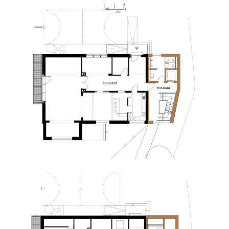
24h
/ 365days
we offer support for our customers
mon - fri 8:00am - 5:00pm
(gmt +1)
get in touch
cybersteel inc.
376-293 city road, suite 600
san francisco, ca 94102
have any questions?
+44 1234 567 890
drop us a line
info@yourdomain.com