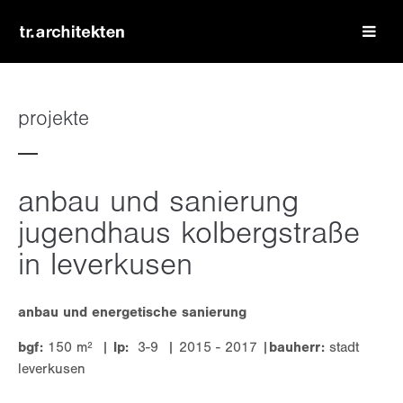
login
benutzername
projekte
passwort
anbau und sanierung
jugendhaus kolbergstraße
in leverkusen
register
|
lost your password?
anbau und energetische sanierung
support
bgf:
150 m² |
lp:
3-9 | 2015 - 2017 |
bauherr:
stadt
leverkusen
lorem ipsum dolor sit amet: