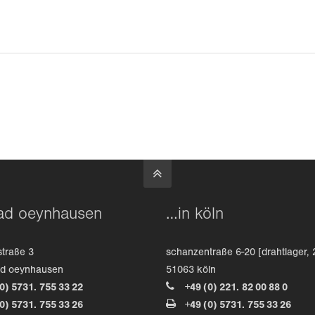
ad oeynhausen
…in köln
straße 3
schanzentraße 6-20 [drahtlager, 
ad oeynhausen
51063 köln
(0) 5731. 755 33 22
+49 (0) 221. 82 00 88 0
(0) 5731. 755 33 26
+49 (0) 5731. 755 33 26