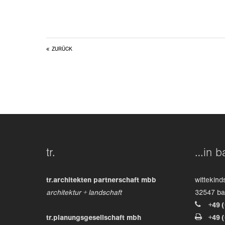
ZURÜCK
tr.
…in b
tr.architekten partnerschaft mbb
wittekind
architektur + landschaft
32547 b
+49 
tr.planungsgesellschaft mbh
+49 