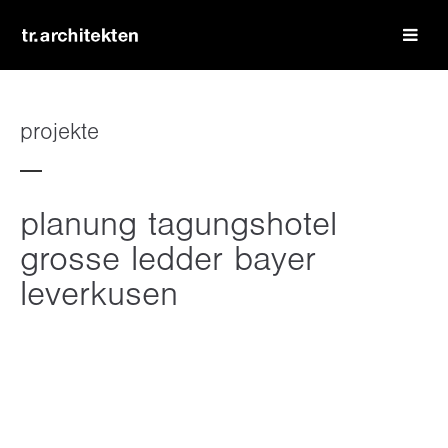
login
benutzername
projekte
passwort
planung tagungshotel
grosse ledder bayer
leverkusen
register
|
lost your password?
support
lorem ipsum dolor sit amet: