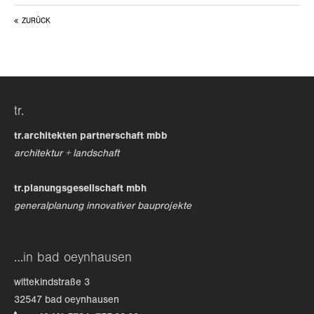
ZURÜCK
24h
/ 365days
we offer support for our customers
tr.
mon - fri 8:00am - 5:00pm
(gmt +1)
tr.architekten partnerschaft mbb
get in touch
architektur + landschaft
cybersteel inc.
tr.planungsgesellschaft mbh
376-293 city road, suite 600
generalplanung innovativer bauprojekte
san francisco, ca 94102
have any questions?
…in bad oeynhausen
+44 1234 567 890
wittekindstraße 3
drop us a line
32547 bad oeynhausen
info@yourdomain.com