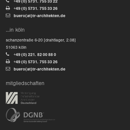
+49 (0) 5731. 755 33 22
+49 (0) 5731. 755 33 26
about us
buero(at)tr-architekten.de
lorem ipsum dolor sit amet, consectetuer
…in köln
adipiscing elit.
schanzentraße 6-20 [drahtlager, 2.08]
aenean commodo ligula eget dolor. aenean massa. cum
51063 köln
sociis natoque penatibus et magnis dis parturient
+49 (0) 221. 82 00 88 0
montes, nascetur ridiculus mus. donec quam felis,
+49 (0) 5731. 755 33 26
ultricies nec.
buero(at)tr-architekten.de
mitgliedschaften