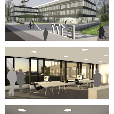
24h
/ 365days
we offer support for our customers
mon - fri 8:00am - 5:00pm
(gmt +1)
get in touch
cybersteel inc.
376-293 city road, suite 600
san francisco, ca 94102
have any questions?
+44 1234 567 890
drop us a line
info@yourdomain.com