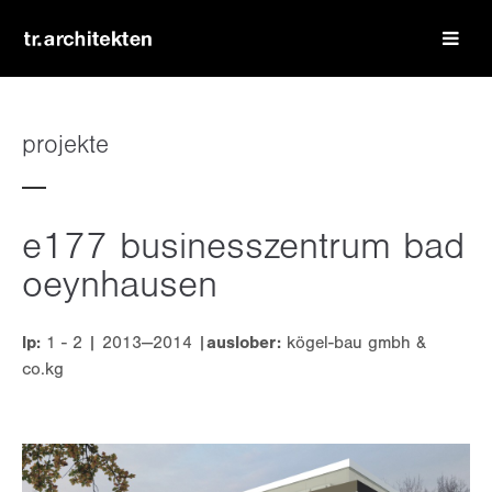
login
benutzername
projekte
passwort
e177 businesszentrum bad
oeynhausen
lp:
1 - 2 | 2013—2014 |
auslober:
kögel-bau gmbh &
register
|
lost your password?
co.kg
support
lorem ipsum dolor sit amet: