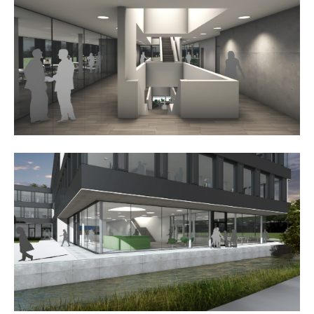
about us
lorem ipsum dolor sit amet, consectetuer
adipiscing elit.
aenean commodo ligula eget dolor. aenean massa. cum
sociis natoque penatibus et magnis dis parturient
montes, nascetur ridiculus mus. donec quam felis,
ultricies nec.